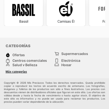
Bassil
Camisas Él
Fore
CATEGORÍAS
Supermercados
Ofertas
Centros comerciales
Electrónica
Salud y Belleza
Hogar
Jardinería y
Moda
Más categorías
Construcción
Deporte
Bebés e infancia
Otros
Copyright © 2026 Mis Preciazos Todos los derechos reservados. Queda prohibido
copiar o reproducir los textos sin acuerdo escrito de antemano. Las fotografías,
imágenes y folletos de los productos son sólo a fines ilustrativos. Las precios con
descuentos vienen de distribuidores oficiales que figuran en este sitio. Las ofertas son
válidas desde y hasta la fecha de vencimiento o hasta agotar stock. El objetivo de
este sitio es informativo y no puede ser usado para reclamar los productos. Los
precios pueden variar dependiendo de la ubicación.