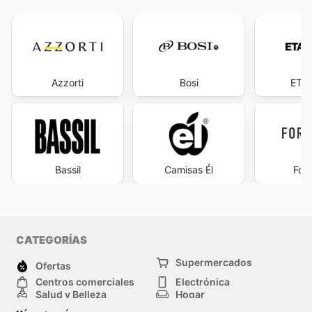
Azzorti
Bosi
ETAF
Bassil
Camisas Él
Fore
CATEGORÍAS
Supermercados
Ofertas
Centros comerciales
Electrónica
Salud y Belleza
Hogar
Jardinería y
Moda