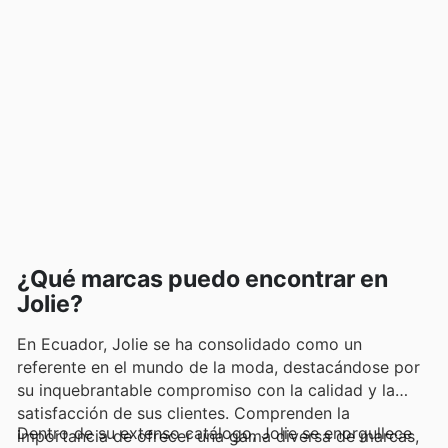
¿Qué marcas puedo encontrar en
Jolie?
En Ecuador, Jolie se ha consolidado como un
referente en el mundo de la moda, destacándose por
su inquebrantable compromiso con la calidad y la
satisfacción de sus clientes. Comprenden la
Dentro de su extenso catálogo, Jolie se enorgullece
importancia de ofrecer una gama diversa de marcas,