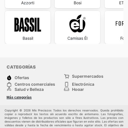
Azzorti
Bosi
ETAF
Bassil
Camisas Él
Fore
CATEGORÍAS
Supermercados
Ofertas
Centros comerciales
Electrónica
Salud y Belleza
Hogar
Jardinería y
Moda
Más categorías
Construcción
Deporte
Bebés e infancia
Otros
Copyright © 2026 Mis Preciazos Todos los derechos reservados. Queda prohibido
copiar o reproducir los textos sin acuerdo escrito de antemano. Las fotografías,
imágenes y folletos de los productos son sólo a fines ilustrativos. Las precios con
descuentos vienen de distribuidores oficiales que figuran en este sitio. Las ofertas son
válidas desde y hasta la fecha de vencimiento o hasta agotar stock. El objetivo de