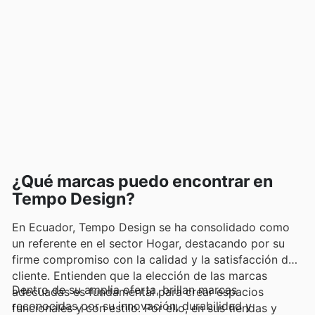
¿Qué marcas puedo encontrar en
Tempo Design?
En Ecuador, Tempo Design se ha consolidado como
un referente en el sector Hogar, destacando por su
firme compromiso con la calidad y la satisfacción del
cliente. Entienden que la elección de las marcas
Dentro de su amplia oferta, brillan marcas
adecuadas es fundamental para crear espacios
reconocidas por su innovación, durabilidad y
funcionales y con estilo. Por ello, en sus tiendas y