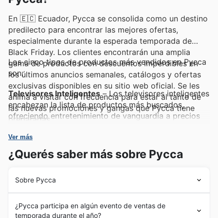
En 🇪🇨 Ecuador, Pycca se consolida como un destino
predilecto para encontrar las mejores ofertas,
especialmente durante la esperada temporada de
Black Friday. Los clientes encontrarán una amplia
Los cinco tipos de productos más vendidos en Pycca
gama de productos con descuentos imperdibles en
son:
los últimos anuncios semanales, catálogos y ofertas
exclusivas disponibles en su sitio web oficial. Se les
Televisores Inteligentes
– Los televisores inteligentes
anima a visitar con frecuencia para estar al tanto de
encabezan la lista de productos más buscados,
las nuevas promociones y gangas que Pycca tiene
ofreciendo entretenimiento de vanguardia a precios
preparadas.
accesibles. Estos equipos son un elemento clave en
las
Pycca Black Friday sales
, y su demanda se
Ver más
dispara, siendo protagonistas en las
Pycca deals
¿Querés saber más sobre Pycca
publicadas semanalmente.
Sobre Pycca
Electrodomésticos de Cocina
– Desde batidoras
hasta hornos, los electrodomésticos de cocina son
Pycca inició su trayectoria en Ecuador en el año 2000,
esenciales para el hogar y excelentes opciones de
¿Pycca participa en algún evento de ventas de
marcando el comienzo de un camino de crecimiento y
regalo. Su alta popularidad se refleja en las
Pycca
temporada durante el año?