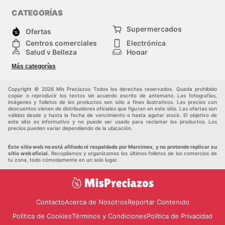
CATEGORÍAS
Supermercados
Ofertas
Centros comerciales
Electrónica
Salud y Belleza
Hogar
Jardinería y
Moda
Más categorías
Construcción
Deporte
Bebés e infancia
Otros
Copyright © 2026 Mis Preciazos Todos los derechos reservados. Queda prohibido
copiar o reproducir los textos sin acuerdo escrito de antemano. Las fotografías,
imágenes y folletos de los productos son sólo a fines ilustrativos. Las precios con
descuentos vienen de distribuidores oficiales que figuran en este sitio. Las ofertas son
válidas desde y hasta la fecha de vencimiento o hasta agotar stock. El objetivo de
este sitio es informativo y no puede ser usado para reclamar los productos. Los
precios pueden variar dependiendo de la ubicación.
Este sitio web no está afiliado ni respaldado por Marcimex, y no pretende replicar su
sitio web oficial.
Recopilamos y organizamos los últimos folletos de los comercios de
tu zona, todo cómodamente en un solo lugar.
Contacto
Acerca de Nosotros
Reportar Contenido
Política de Cookies
Términos y Condiciones
Política de Privacidad