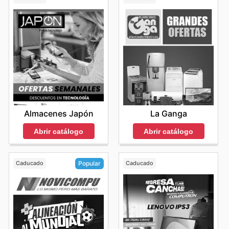
Stay up to date with Marcimex's weekly ads and enjoy
exclusive savings every day.
Almacenes Japón
La Ganga
Abrir catálogo
Abrir catálogo
Caducado
Caducado
Popular