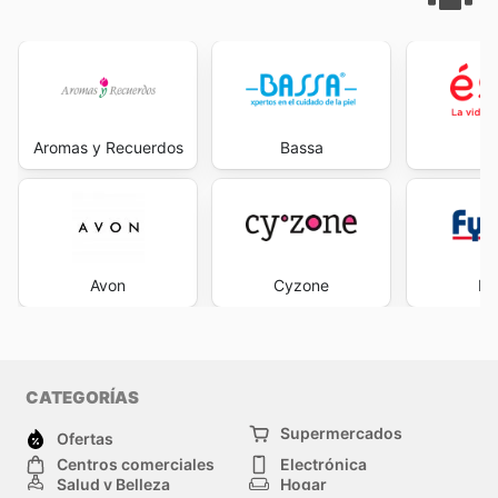
Aromas y Recuerdos
Bassa
É
Avon
Cyzone
Fy
CATEGORÍAS
Supermercados
Ofertas
Centros comerciales
Electrónica
Salud y Belleza
Hogar