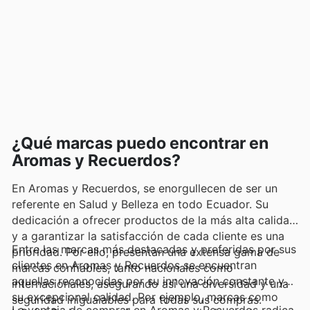
¿Qué marcas puedo encontrar en
Aromas y Recuerdos?
En Aromas y Recuerdos, se enorgullecen de ser un
referente en Salud y Belleza en todo Ecuador. Su
dedicación a ofrecer productos de la más alta calidad
y a garantizar la satisfacción de cada cliente es una
Entre las marcas más destacadas y preferidas por sus
prioridad. Por ello, presentan una extensa gama de
clientes en Aromas y Recuerdos se encuentran
marcas confiables, tanto nacionales como
aquellas reconocidas por su innovación constante y
internacionales, asegurando así una diversidad y una
su excepcional calidad. Por ejemplo, marcas como
seguridad inigualables para todas sus compras.
La ventaja de comprar en Aromas y Recuerdos radica