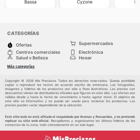
Bassa
Cyzone
Fy
CATEGORÍAS
Supermercados
Ofertas
Centros comerciales
Electrónica
Salud y Belleza
Hogar
Jardinería y
Moda
Más categorías
Construcción
Deporte
Bebés e infancia
Otros
Copyright © 2026 Mis Preciazos Todos los derechos reservados. Queda prohibido
copiar o reproducir los textos sin acuerdo escrito de antemano. Las fotografías,
imágenes y folletos de los productos son sólo a fines ilustrativos. Las precios con
descuentos vienen de distribuidores oficiales que figuran en este sitio. Las ofertas son
válidas desde y hasta la fecha de vencimiento o hasta agotar stock. El objetivo de
este sitio es informativo y no puede ser usado para reclamar los productos. Los
precios pueden variar dependiendo de la ubicación.
Este sitio web no está afiliado ni respaldado por Aromas y Recuerdos, y no pretende
replicar su sitio web oficial.
Recopilamos y organizamos los últimos folletos de los
comercios de tu zona, todo cómodamente en un solo lugar.