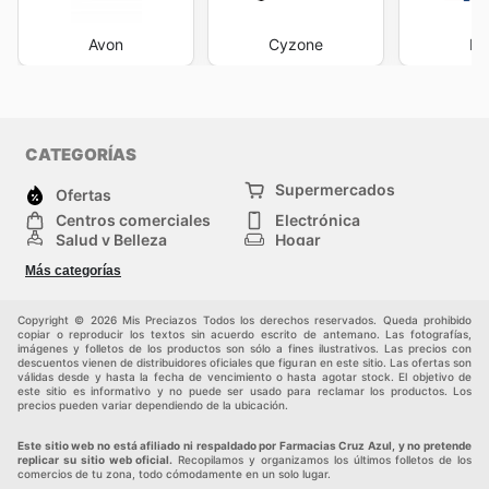
Avon
Cyzone
Fy
CATEGORÍAS
Supermercados
Ofertas
Centros comerciales
Electrónica
Salud y Belleza
Hogar
Jardinería y
Moda
Más categorías
Construcción
Deporte
Bebés e infancia
Otros
Copyright © 2026 Mis Preciazos Todos los derechos reservados. Queda prohibido
copiar o reproducir los textos sin acuerdo escrito de antemano. Las fotografías,
imágenes y folletos de los productos son sólo a fines ilustrativos. Las precios con
descuentos vienen de distribuidores oficiales que figuran en este sitio. Las ofertas son
válidas desde y hasta la fecha de vencimiento o hasta agotar stock. El objetivo de
este sitio es informativo y no puede ser usado para reclamar los productos. Los
precios pueden variar dependiendo de la ubicación.
Este sitio web no está afiliado ni respaldado por Farmacias Cruz Azul, y no pretende
replicar su sitio web oficial.
Recopilamos y organizamos los últimos folletos de los
comercios de tu zona, todo cómodamente en un solo lugar.