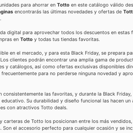
Encuentra las mejores promociones, descuentos y oportunidades para ahorrar en
Totto
en este catálogo válido de
áginas
encontrarás las últimas novedades y ofertas de
Tot
.
nda digital para aprovechar todos los descuentos en estas 
ompras en
Totto
y todas tus tiendas favoritas.
ible en el mercado, y para esta Black Friday, se prepara pa
. Los clientes podrán encontrar una amplia gama de produc
s y catálogos, así como ofertas exclusivas disponibles di
tar frecuentemente para no perderse ninguna novedad y apro
consistentemente las favoritas, y durante la Black Friday,
educativo. Su durabilidad y diseño funcional las hacen un 
es con atractivos Totto deals.
 y carteras de Totto los posicionan entre los más vendidos,
. Son el accesorio perfecto para cualquier ocasión y se in