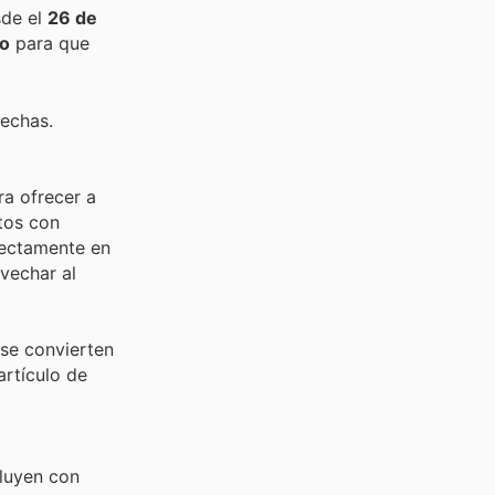
sde el
26 de
to
para que
fechas.
ra ofrecer a
tos con
rectamente en
vechar al
 se convierten
artículo de
cluyen con