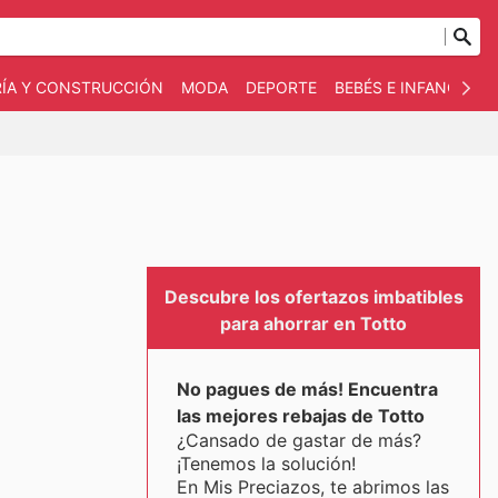
RÍA Y CONSTRUCCIÓN
MODA
DEPORTE
BEBÉS E INFANCIA
Descubre los ofertazos imbatibles
para ahorrar en Totto
No pagues de más! Encuentra
las mejores rebajas de Totto
¿Cansado de gastar de más?
¡Tenemos la solución!
En Mis Preciazos, te abrimos las