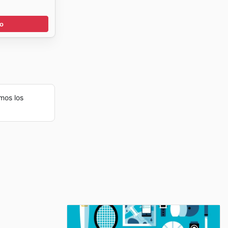
go
mos los