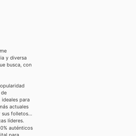
rme
ia y diversa
ue busca, con
popularidad
 de
 ideales para
 más actuales
sus folletos
as líderes.
00% auténticos
ital para