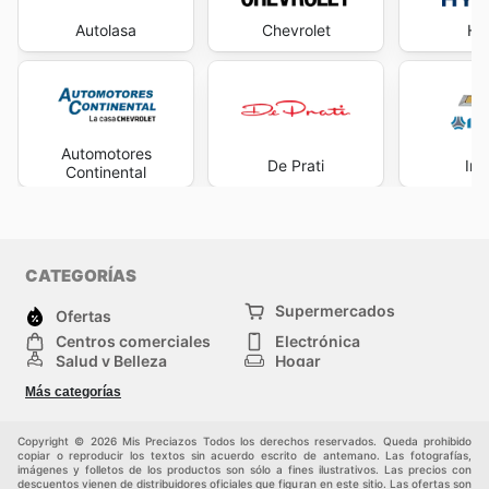
Autolasa
Chevrolet
Hy
Automotores
De Prati
Ind
Continental
CATEGORÍAS
Supermercados
Ofertas
Centros comerciales
Electrónica
Salud y Belleza
Hogar
Jardinería y
Moda
Más categorías
Construcción
Deporte
Bebés e infancia
Otros
Copyright © 2026 Mis Preciazos Todos los derechos reservados. Queda prohibido
copiar o reproducir los textos sin acuerdo escrito de antemano. Las fotografías,
imágenes y folletos de los productos son sólo a fines ilustrativos. Las precios con
descuentos vienen de distribuidores oficiales que figuran en este sitio. Las ofertas son