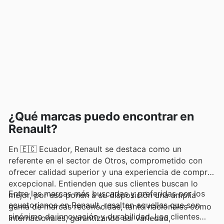
¿Qué marcas puedo encontrar en
Renault?
En 🇪🇨 Ecuador, Renault se destaca como un
referente en el sector de Otros, comprometido con
ofrecer calidad superior y una experiencia de compra
excepcional. Entienden que sus clientes buscan lo
Entre las marcas más buscadas y preferidas por los
mejor, por eso ponen a su disposición una amplia
ecuatorianos en Renault, resaltan aquellas que son
gama de marcas reconocidas, tanto nacionales como
sinónimo de innovación y durabilidad. Los clientes
internacionales, garantizando así variedad,