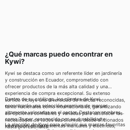
¿Qué marcas puedo encontrar en
Kywi?
Kywi se destaca como un referente líder en jardinería
y construcción en Ecuador, comprometido con
ofrecer productos de la más alta calidad y una
experiencia de compra excepcional. Su extenso
Dentro de su catálogo, los clientes de Kywi
surtido incluye una diversidad de marcas reconocidas,
encontrarán una selección premium de marcas
tanto nacionales como internacionales, garantizando
altamente valoradas en el sector. Destacan nombres
así opciones confiables y variadas para satisfacer las
como Truper, reconocida por su durabilidad e
necesidades de todos sus clientes, desde aficionados
La elección de Kywi para adquirir sus marcas favoritas
innovación en herramientas manuales y eléctricas,
hasta profesionales.