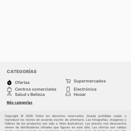
CATEGORÍAS
Supermercados
Ofertas
Centros comerciales
Electrónica
Salud y Belleza
Hogar
Jardinería y
Moda
Más categorías
Construcción
Deporte
Bebés e infancia
Otros
Copyright © 2026 Todos los derechos reservados. Queda prohibido copiar o
reproducir los textos sin acuerdo escrito de antemano. Las fotografías, imágenes y
folletos de los productos son sólo a fines ilustrativos. Las precios con descuentos
vienen de distribuidores oficiales que figuran en este sitio. Las ofertas son válidas
desde y hasta la fecha de vencimiento o hasta agotar stock. El objetivo de este sitio