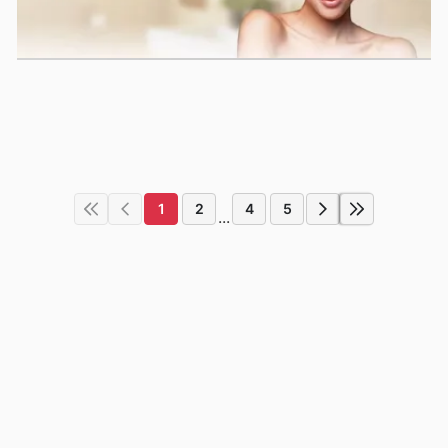
1
2
4
5
...