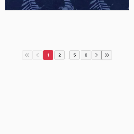
1
2
5
6
...