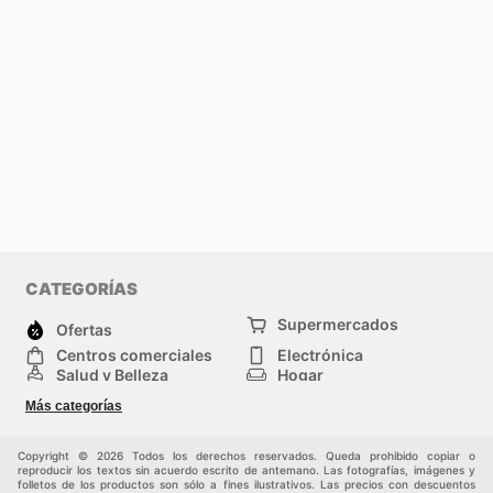
CATEGORÍAS
Supermercados
Ofertas
Centros comerciales
Electrónica
Salud y Belleza
Hogar
Jardinería y
Moda
Más categorías
Construcción
Deporte
Bebés e infancia
Otros
Copyright © 2026 Todos los derechos reservados. Queda prohibido copiar o
reproducir los textos sin acuerdo escrito de antemano. Las fotografías, imágenes y
folletos de los productos son sólo a fines ilustrativos. Las precios con descuentos