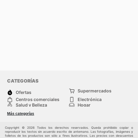
CATEGORÍAS
Supermercados
Ofertas
Centros comerciales
Electrónica
Salud y Belleza
Hogar
Jardinería y
Moda
Más categorías
Construcción
Deporte
Bebés e infancia
Otros
Copyright © 2026 Todos los derechos reservados. Queda prohibido copiar o
reproducir los textos sin acuerdo escrito de antemano. Las fotografías, imágenes y
folletos de los productos son sólo a fines ilustrativos. Las precios con descuentos