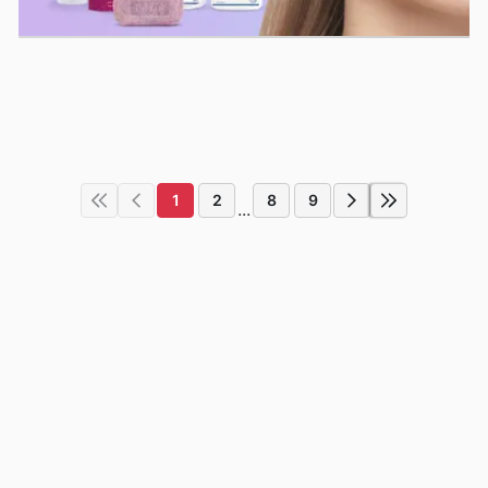
1
2
8
9
...